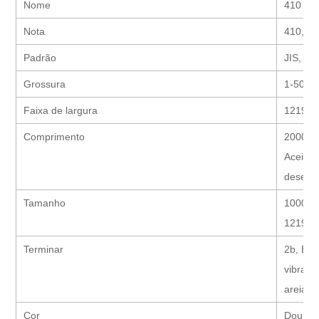
Nome
410 tir
Nota
410, 4
Padrão
JIS, AI
Grossura
1-50m
Faixa de largura
1219m
Comprimento
2000/2
Aceite 
desejar
Tamanho
1000m
1219mm
Terminar
2b, BA,
vibraçã
areia, a
Cor
Dourado