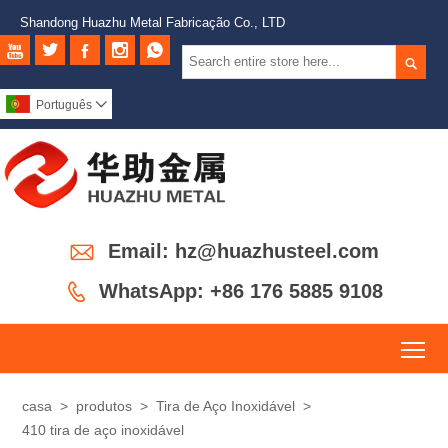
Shandong Huazhu Metal Fabricação Co., LTD






Português


Email: hz@huazhusteel.com

WhatsApp: +86 176 5885 9108
To
casa
>
produtos
>
Tira de Aço Inoxidável
>
410 tira de aço inoxidável