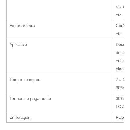
roxo, c
etc
Exportar para
Coréia,
etc
Aplicativo
Decoraç
decoraç
equipam
placa d
Tempo de espera
7 a 25 
30%
Termos de pagamento
30% TT 
LC à vi
Embalagem
Palete 