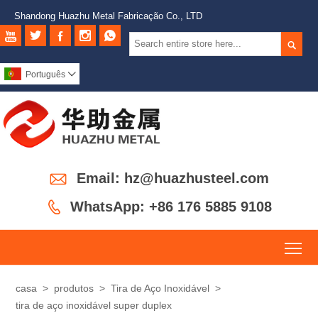
Shandong Huazhu Metal Fabricação Co., LTD






Português


Email: hz@huazhusteel.com

WhatsApp: +86 176 5885 9108
To
casa
>
produtos
>
Tira de Aço Inoxidável
>
tira de aço inoxidável super duplex