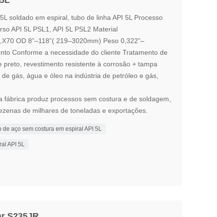
 5L
5L soldado em espiral, tubo de linha API 5L Processo
rso API 5L PSL1, API 5L PSL2 Material
,X70 OD 8”–118”( 219–3020mm) Peso 0,322”–
to Conforme a necessidade do cliente Tratamento de
e preto, revestimento resistente à corrosão + tampa
de gás, água e óleo na indústria de petróleo e gás,
a fábrica produz processos sem costura e de soldagem,
zenas de milhares de toneladas e exportações.
 de aço sem costura em espiral API 5L
al API 5L
ar S235JR