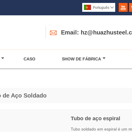

Português


Email: hz@huazhusteel.
CASO
SHOW DE FÁBRICA
 de Aço Soldado
Tubo de aço espiral
Tubo soldado em espiral é um m