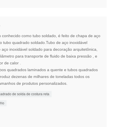
o
conhecido como tubo soldado, é feito de chapa de aço
o tubo quadrado soldado.Tubo de aço inoxidável
 aço inoxidável soldado para decoração arquitetônica,
âmetro para transporte de fluido de baixa pressão , e
r de calor .
bos quadrados laminados a quente e tubos quadrados
 produz dezenas de milhares de toneladas todos os
amanhos de produtos personalizados.
adrado de solda de costura reta
rio