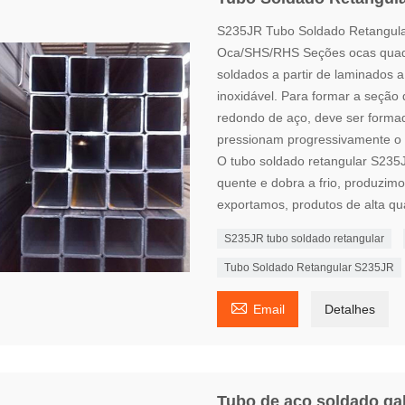
S235JR Tubo Soldado Retangula
Oca/SHS/RHS Seções ocas quadr
soldados a partir de laminados a
inoxidável. Para formar a seção
redondo de aço, deve ser formad
pressionam progressivamente o
O tubo soldado retangular S235
quente e dobra a frio, produzim
exportamos, produtos de alta qua
S235JR tubo soldado retangular
Tubo Soldado Retangular S235JR

Email
Detalhes
Tubo de aço soldado ga