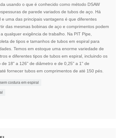
dada usando o que é conhecido como método DSAW
 espessuras de parede variados de tubos de aço. Há
l e uma das principais vantagens é que diferentes
artir das mesmas bobinas de aço e comprimentos podem
a qualquer exigência de trabalho. Na PIT Pipe,
eta de tipos e tamanhos de tubos em espiral para
sidades. Temos em estoque uma enorme variedade de
s e diferentes tipos de tubos em espiral, incluindo os
de 18" a 126" de diâmetro e de 0,25" a 1" de
té fornecer tubos em comprimentos de até 150 pés.
 sem costura em espiral
al