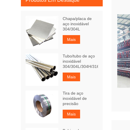
Produtos Em Destaque
Chapa/placa de
aço inoxidável
304/304L
Mais
Tubo/tubo de aço
inoxidável
304/304L/304H/316Ti
Mais
Tira de aço
inoxidável de
precisão
Mais