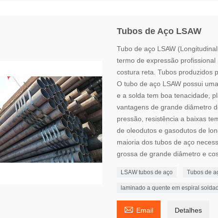
Tubos de Aço LSAW
Tubo de aço LSAW (Longitudina
termo de expressão profissional
costura reta. Tubos produzidos
O tubo de aço LSAW possui uma
e a solda tem boa tenacidade, p
vantagens de grande diâmetro do
pressão, resistência a baixas te
de oleodutos e gasodutos de long
maioria dos tubos de aço neces
grossa de grande diâmetro e cos
LSAW tubos de aço
Tubos de a
laminado a quente em espiral solda

Email
Detalhes