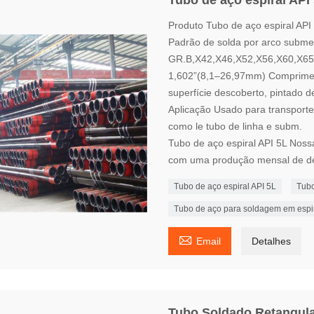
Tubo de aço espiral API
Produto Tubo de aço espiral API 
Padrão de solda por arco subme
GR.B,X42,X46,X52,X56,X60,X65
1,602”(8,1–26,97mm) Comprimen
superfície descoberto, pintado d
Aplicação Usado para transporte 
como le tubo de linha e subm.
Tubo de aço espiral API 5L Noss
com uma produção mensal de de
Tubo de aço espiral API 5L
Tubo
Tubo de aço para soldagem em espir

Email
Detalhes
Tubo Soldado Retangul