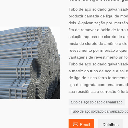
Tubo de aço soldado galvanizado
produzir camada de liga, de mo
dois. A galvanização por imersã
fim de remover o óxido de ferro
solução aquosa de cloreto de am
mista de cloreto de amônio e cl
revestimento por imersão a quen
vantagens de revestimento unifor
Tubo de aço soldado galvanizado
a matriz do tubo de aço e a so
de liga de zinco-ferro fortement
liga é integrada com uma camada
sua resistência à corrosão é fort
tubo de aço soldado galvanizado
Tubo de aço soldado galvanizado po

Email
Detalhes