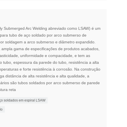
lly Submerged Arc Welding abreviado como LSAW) é um
 para tubo de aço soldado por arco submerso de
 por soldagem a arco submerso e diâmetro expandido.
 ampla gama de especificações de produtos acabados,
lasticidade, uniformidade e compacidade, e tem as
 tubo, espessura da parede do tubo, resistência a alta
mperaturas e forte resistência à corrosão. Na construção
a distância de alta resistência e alta qualidade, a
sários são tubos soldados por arco submerso de parede
tura reta
ço soldados em espiral LSAW
do