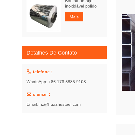
Bobina de aço
inoxidável polido
Mais
Detalhes De Contato

telefone :
WhatsApp: +86 176 5885 9108

o email :
Email: hz@huazhusteel.com