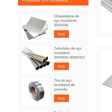
Produtos Em Destaque
Chapa/placa de
aço inoxidável
304/304L
Mais
Tubo/tubo de aço
inoxidável
304/304L/304H/316Ti
Mais
Tira de aço
inoxidável de
precisão
Mais