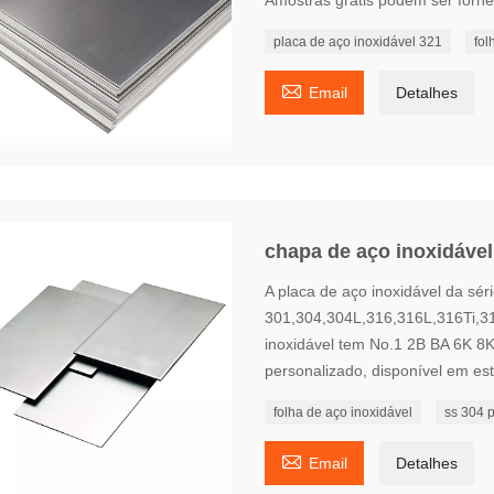
placa de aço inoxidável 321
fol

Email
Detalhes
chapa de aço inoxidável
A placa de aço inoxidável da sé
301,304,304L,316,316L,316Ti,31
inoxidável tem No.1 2B BA 6K 8K
personalizado, disponível em est
folha de aço inoxidável
ss 304 

Email
Detalhes