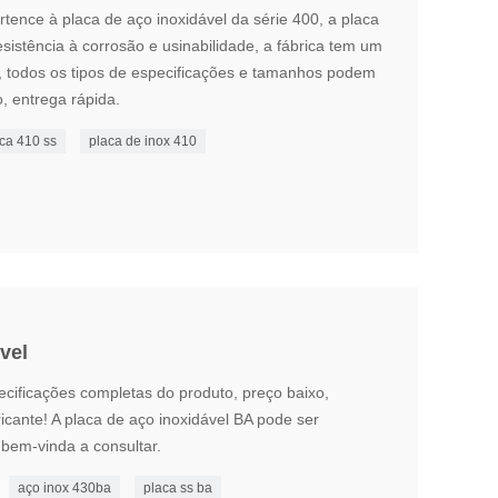
rtence à placa de aço inoxidável da série 400, a placa
sistência à corrosão e usinabilidade, a fábrica tem um
, todos os tipos de especificações e tamanhos podem
o, entrega rápida.
ca 410 ss
placa de inox 410
vel
ecificações completas do produto, preço baixo,
ricante! A placa de aço inoxidável BA pode ser
 bem-vinda a consultar.
aço inox 430ba
placa ss ba