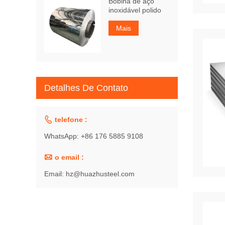
Bobina de aço
inoxidável polido
Mais
Detalhes De Contato

telefone :
WhatsApp: +86 176 5885 9108

o email :
Email: hz@huazhusteel.com