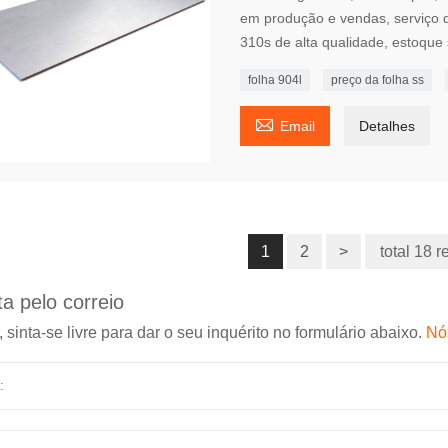
em produção e vendas, serviço d
310s de alta qualidade, estoque 
folha 904l
preço da folha ss

Email
Detalhes
1
2
>
total 18 r
a pelo correio
, sinta-se livre para dar o seu inquérito no formulário abaixo.
Nó