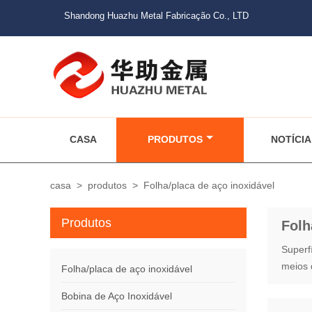
Shandong Huazhu Metal Fabricação Co., LTD
CASA
PRODUTOS
NOTÍCIA
casa
>
produtos
>
Folha/placa de aço inoxidável
Produtos
Folh
Superfí
meios 
Folha/placa de aço inoxidável
Bobina de Aço Inoxidável