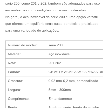
série 200, como 201 e 202, também são adequados para uso
em ambientes com condições corrosivas moderadas.
No geral, o aço inoxidável da série 200 é uma opção versátil
que oferece um equilíbrio entre custo-benefício e praticidade
para uma variedade de aplicações.
Número do modelo:
série 200
Material:
Aço inoxidável
Nota:
201 202
Padrão:
GB ASTM ASME ASME APENAS DIN 
Grossura:
0,02 mm-0,2 mm, personalizado
Largura:
5mm - 300mm
Comprimento:
Em andamento
Borda:
Borda de corte, borda do moinho