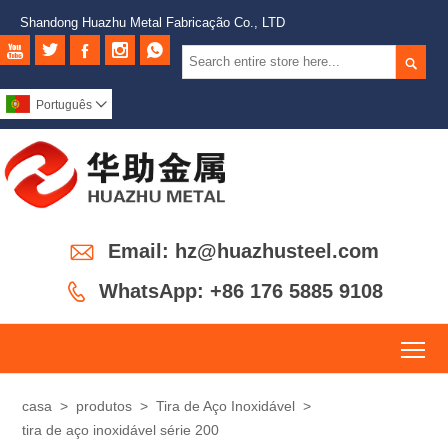
Shandong Huazhu Metal Fabricação Co., LTD






Português


Email: hz@huazhusteel.com

WhatsApp: +86 176 5885 9108
To
casa
>
produtos
>
Tira de Aço Inoxidável
>
tira de aço inoxidável série 200