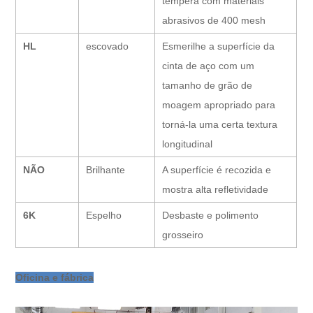
têmpera com materiais
abrasivos de 400 mesh
HL
escovado
Esmerilhe a superfície da
cinta de aço com um
tamanho de grão de
moagem apropriado para
torná-la uma certa textura
longitudinal
NÃO
Brilhante
A superfície é recozida e
mostra alta refletividade
6K
Espelho
Desbaste e polimento
grosseiro
Oficina e fábrica