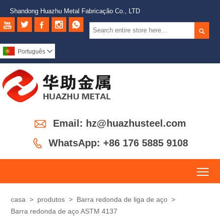
Shandong Huazhu Metal Fabricação Co., LTD






Português


Email: hz@huazhusteel.com

WhatsApp: +86 176 5885 9108
To
casa
>
produtos
>
Barra redonda de liga de aço
>
Barra redonda de aço ASTM 4137